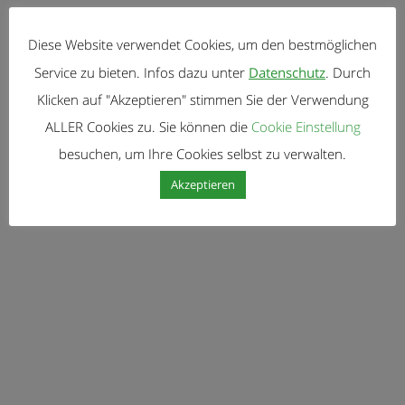
Kontakt
Diese Website verwendet Cookies, um den bestmöglichen
Korrekt Immobilien
Service zu bieten. Infos dazu unter
Datenschutz
. Durch
Engelbert Brechtler
Klicken auf "Akzeptieren" stimmen Sie der Verwendung
ALLER Cookies zu. Sie können die
Cookie Einstellung
Telefon +43 676 433 10 65
besuchen, um Ihre Cookies selbst zu verwalten.
E-Mail:
e.brechtler@korrekt-immobilien.at
Akzeptieren