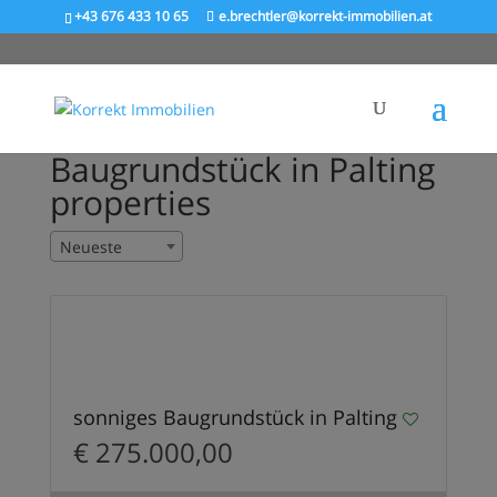
+43 676 433 10 65
e.brechtler@korrekt-immobilien.at
Baugrundstück in Palting
properties
Neueste
4
VERKAUFT
sonniges Baugrundstück in Palting
€ 275.000,00