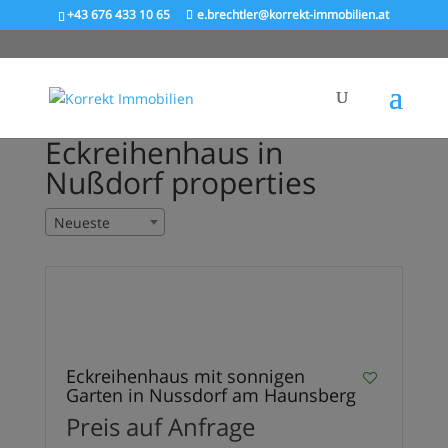
+43 676 433 10 65
e.brechtler@korrekt-immobilien.at
Eckreihenhaus in
Nußdorf properties
Neueste
23
VERKAUFT
Eckreihenhaus mit sonnigen
Garten in Nussdorf am Haunsberg
Preis auf Anfrage