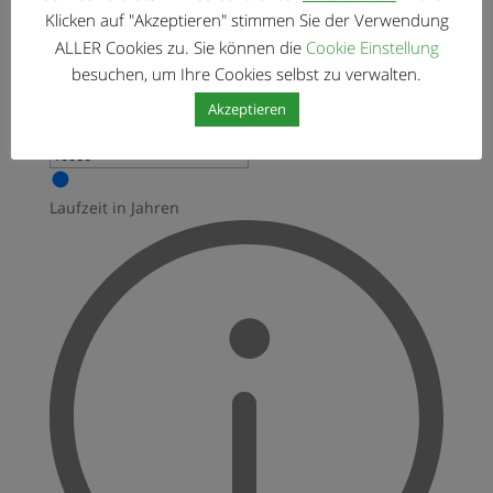
Klicken auf "Akzeptieren" stimmen Sie der Verwendung
ALLER Cookies zu. Sie können die
Cookie Einstellung
besuchen, um Ihre Cookies selbst zu verwalten.
Anzahlung ist Bargeld, dass Sie im Voraus für Ihr
Akzeptieren
Haus bezahlen
Laufzeit in Jahren