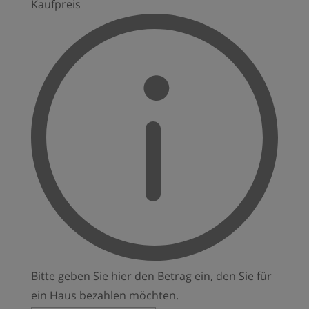
Kaufpreis
Grundfläche: Je Haus
verschieden
Garage/Stellplatz: 1 offene
Garage + Stellplatz
Baubeginn: 08/2022
Fertigstellung/Übergabe:
01.09.2023 Highlight:
Niedrigenergiehaus-Ökol.
Holzbauweise Heizung:
Luftwärmepumpe-Heizung /
Fußbodenheizung Lage:
Hochburg/Ach nähe
Burghausen Energiebedarf:
38 kWh/(m2a) fGEE 0,60
Klasse A […]
Bitte geben Sie hier den Betrag ein, den Sie für
ein Haus bezahlen möchten.