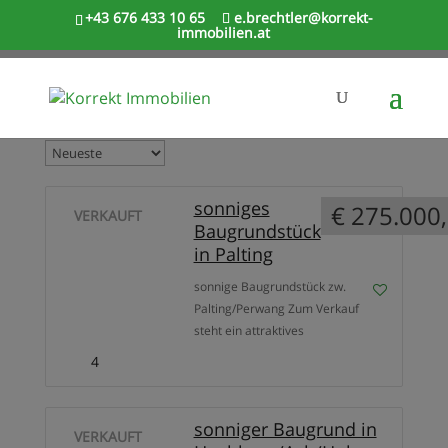
+43 676 433 10 65
e.brechtler@korrekt-
immobilien.at
sonniges
€ 275.000
VERKAUFT
Baugrundstück
in Palting
sonnige Baugrundstück zw.
Palting/Perwang Zum Verkauf
steht ein attraktives
Baugrundstück mit 779 m²
4
Grundfläche in
Palting(Oberösterreich). Das
Grundstück überzeugt durch
sonniger Baugrund in
VERKAUFT
seine ruhige, sonnige Lage