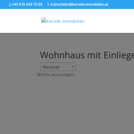
+43 676 433 10 65
e.brechtler@korrekt-immobilien.at
Wohnhaus mit Einlieg
Neueste
Nichts anzuzeigen.