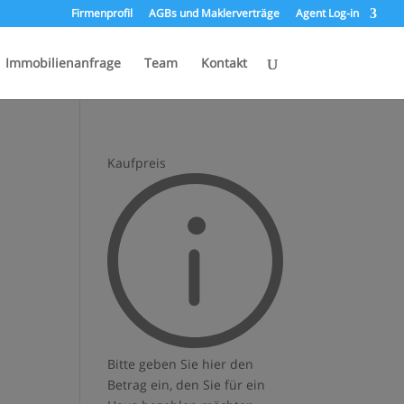
Firmenprofil
AGBs und Maklerverträge
Agent Log-in
Immobilienanfrage
Team
Kontakt
Kaufpreis
Bitte geben Sie hier den
Betrag ein, den Sie für ein