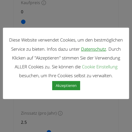
Kaufpreis
schönen Seen wie
(Grabensee/Obertrumersee
und Mattsee) sind es jeweils
nur wenige Fahrminuten mit
dem Auto, Gemeindeamt,
Kindergarten und Volksschule
Anzahlung
Diese Website verwendet Cookies, um den bestmöglichen
im Ort, Gastronomie und ein
Service zu bieten. Infos dazu unter
Datenschutz
. Durch
kleiner Dorfladen zum Einkauf
für […]
Klicken auf "Akzeptieren" stimmen Sie der Verwendung
ALLER Cookies zu. Sie können die
Cookie Einstellung
besuchen, um Ihre Cookies selbst zu verwalten.
Laufzeit in Jahren
Akzeptieren
jahr(e)
Zinssatz (pro Jahr)