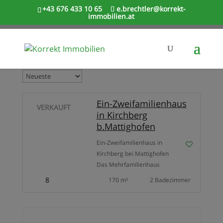
+43 676 433 10 65
e.brechtler@korrekt-
immobilien.at
Ein-Zweifamilienhaus
VERKAUFT
in Kirchberg
b.Mattighofen
Ein-Zweifamilienhaus in
Kirchberg bei Mattighofen
Das Mehrfamilienhaus
befindet sich in sonniger Lage
8
170 m²
2 Badezimmer
von Kirchberg, Kirchberg ist
ein sehr schöner ländlicher
Ort mit herrlichem
Panoramablick, zu den