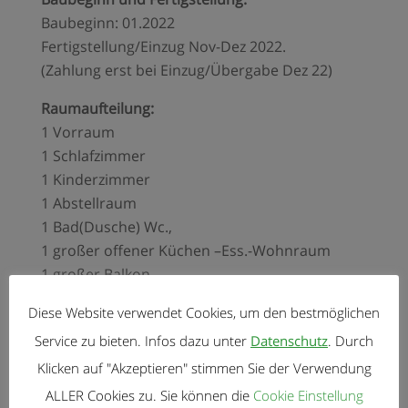
Baubeginn: 01.2022
Fertigstellung/Einzug Nov-Dez 2022.
(Zahlung erst bei Einzug/Übergabe Dez 22)
Raumaufteilung:
1 Vorraum
1 Schlafzimmer
1 Kinderzimmer
1 Abstellraum
1 Bad(Dusche) Wc.,
1 großer offener Küchen –Ess.-Wohnraum
1 großer Balkon
Eckdaten:
Diese Website verwendet Cookies, um den bestmöglichen
Wohnfläche: 75m²
Service zu bieten. Infos dazu unter
Datenschutz
. Durch
Balkonfläche: ca. 16m²
Klicken auf "Akzeptieren" stimmen Sie der Verwendung
2 eigene Pkw.-Stellplätze
ALLER Cookies zu. Sie können die
Cookie Einstellung
Geringe Betriebskosten: Akonto ca. € 150,– inkl.