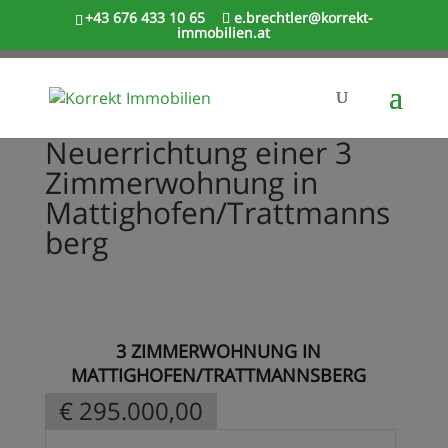
+43 676 433 10 65
e.brechtler@korrekt-
immobilien.at
Neuerrichtung einer 3
Zimmerwohnung in
Mattighofen/Trattmanns
berg
3 ZIMMERWOHNUNG IN
MATTIGHOFEN/TRATTMANNSBERG
€ 295.000,00