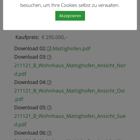
besuchen, um Ihre Cookies selbst zu verwalten.
Heizung(Wärmepumpe)
Wasser und Abwasser, Mülltonne,
Akzeptieren
Versicherung
Kaufpreis:
€ 295.000,–
Download 02
:
Mattighofen.pdf
Download 03
:
211121_B_Wohnhaus_Mattighofen_Ansicht_Nor
d.pdf
Download 04
:
211121_B_Wohnhaus_Mattighofen_Ansicht_Ost
.pdf
Download 05
:
211121_B_Wohnhaus_Mattighofen_Ansicht_Sue
d.pdf
Download 06
: