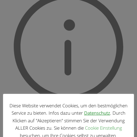
Diese Website verwendet Cookies, um den bestmöglichen
Bitte geben Sie hier den Betrag ein, den Sie für ein
Service zu bieten. Infos dazu unter
Datenschutz
. Durch
Haus bezahlen möchten.
Klicken auf "Akzeptieren" stimmen Sie der Verwendung
ALLER Cookies zu. Sie können die
Cookie Einstellung
besuchen, um Ihre Cookies selbst zu verwalten.
Anzahlung