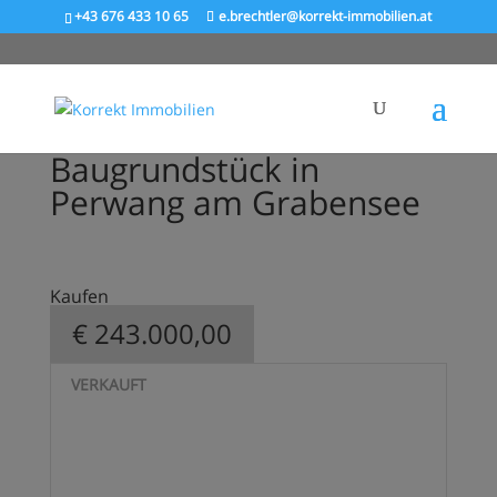
+43 676 433 10 65
e.brechtler@korrekt-immobilien.at
Baugrundstück in
Perwang am Grabensee
Kaufen
€ 243.000,00
VERKAUFT