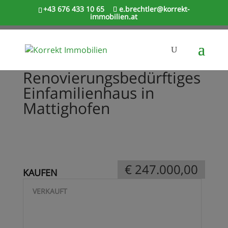
+43 676 433 10 65
e.brechtler@korrekt-
immobilien.at
Renovierungsbedürftiges
Einfamilienhaus in
Mattighofen
€ 247.000,00
KAUFEN
VERKAUFT