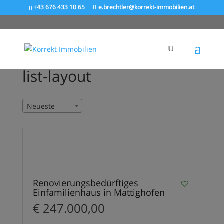
+43 676 433 10 65
e.brechtler@korrekt-immobilien.at
list-layout
Neueste
3
VERKAUFT
Renovierungsbedürftiges
Einfamilienhaus in Mattighofen
€ 247.000,00