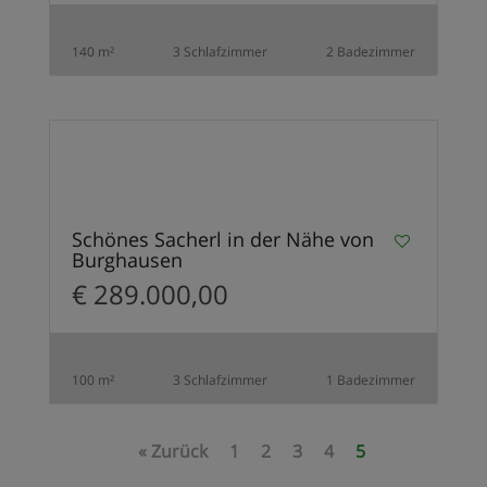
140 m²
3 Schlafzimmer
2 Badezimmer
12
VERKAUFT
Schönes Sacherl in der Nähe von
Burghausen
€ 289.000,00
100 m²
3 Schlafzimmer
1 Badezimmer
« Zurück
1
2
3
4
5