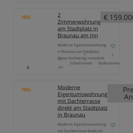
Aussicht, die jeden Tag aufs
Neue beeindruckt. In einer der
2
€ 159.00
NEU
schönsten Wohnlagen von
Zimmerwohnung
Nußdorf am Haunsberg
am Stadtplatz in
erwartet Sie dieses
Braunau am Inn
großzügige Wohnhaus mit
rund 291 m² Wohnfläche auf
Moderne Eigentumswohnung
einem 1.009 m² großen
in Braunau am Stadtplatz
1
1
Grundstück. Die […]
Diese hochwertig renovierte
51
Schlafzimmer
Badezimmer
Eigentumswohnung
6
m²
überzeugt durch ihre zentrale
Lage am Stadtplatz sowie
durch eine durchdachte
Moderne
Pre
NEU
Raumaufteilung. Der Lift
Eigentumswohnung
An
bringt Sie bequem direkt bis
mit Dachterrasse
vor die Wohnungstür.
direkt am Stadtplatz
Highlights: Wohnfläche: 51,22
in Braunau
m² Kellerabteil: 3,77 m² 4.
Stock mit Lift bis zur Wohnung
Moderne Eigentumswohnung
Neu renoviert Hochwertige
mit Dachterrasse direkt am