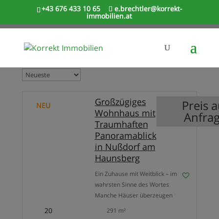
+43 676 433 10 65
e.brechtler@korrekt-
immobilien.at
Großzügiges
Preis a
NEU
Wohnhaus mit
Anfra
Traumhaften
Panoramablick
in Nußdorf am
Haunsberg
Ein Zuhause mit Weitblick – im
wahrsten Sinne des Wortes
Manche Häuser überzeugen
durch ihre Größe – dieses
20
291 m²
begeistert zusätzlich mit einer