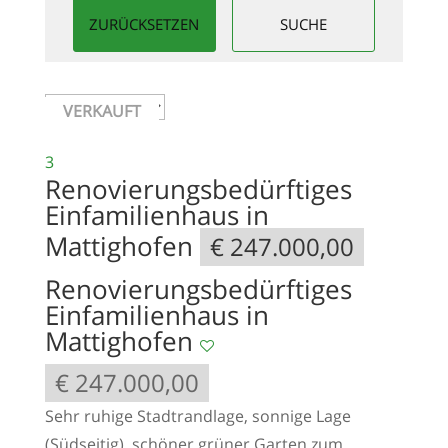
VERKAUFT
VERKAUFT
3
Renovierungsbedürftiges
Einfamilienhaus in
Mattighofen
€ 247.000,00
Renovierungsbedürftiges
Einfamilienhaus in
Mattighofen
€ 247.000,00
Sehr ruhige Stadtrandlage, sonnige Lage
(Südseitig), schöner grüner Garten zum