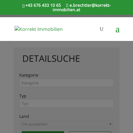
+43 676 433 10 65
e.brechtler@korrekt-
immobilien.at
DETAILSUCHE
Kategorie
Typ
Land
Ort auswählen