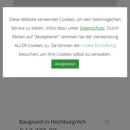
1
Diese Website verwendet Cookies, um den bestmöglichen
VERKAUFT
Service zu bieten. Infos dazu unter
Datenschutz
. Durch
Klicken auf "Akzeptieren" stimmen Sie der Verwendung
ALLER Cookies zu. Sie können die
Cookie Einstellung
Baugrund in Hochburg/Ach
besuchen, um Ihre Cookies selbst zu verwalten.
€ 149.000,00
Akzeptieren
1
VERKAUFT
Baugrund in Hochburg/Ach